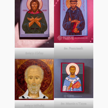
św. Franciszek
święty Aleksy
św. Marcin z Tours
święty Mikołaj