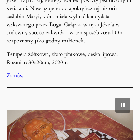
Józef trzyma kij, którego koniec pokryty jest drobnymi
kwiatami. Nawiązuje to do apokryficznej historii
zaślubin Maryi, która miała wybrać kandydata
wskazanego przez Boga. Gałązka w ręku Józefa w
cudowny sposób zakwitła i w ten sposób został On
rozpoznany jako godny małżonek.
Tempera żółtkowa, złoto płatkowe, deska lipowa.
Rozmiar: 30x20cm, 2020 r.
Zamów