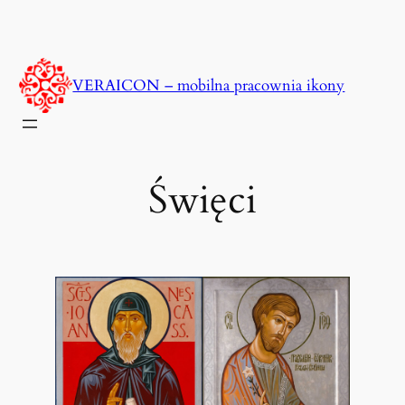
Przejdź
do
treści
VERAICON – mobilna pracownia ikony
Święci