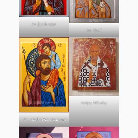
św. Jan Kasjan
św. Józef
święty Mikołaj
św. Józef z Dzieciątkiem