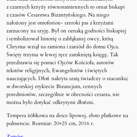
z czarnych krzyży równoramiennych to ornat biskupi
z czasów Cesarstwa Bizantyńskiego. Na niego
nałożony jest omoforion- szeroki pas z krzyżami
zarzucony na szyję. Był on oznaką godności biskupiej
i symbolizował historię o zabłąkanej owcy, którą
Chrystus wziął na ramiona i zaniósł do domu Ojca.
Święty trzyma w lewej ręce zamkniętą księgę. Tak
przedstawia się postaci Ojców Kościoła, autorów
tekstów religijnych, Ewangelistów i świętych
nauczających. Dłoń nakryta szatą świadczy o szacunku;
w dworskiej etykiecie Bizancjum, cennych
przedmiotów, szczególnie w obecności cesarza, nie
można było dotykać odkrytymi dłońmi.
Tempera żółtkowa na desce lipowej, złoto płatkowe na
pulmencie. Rozmiar: 20×25 cm, 2016 r.
Zamów