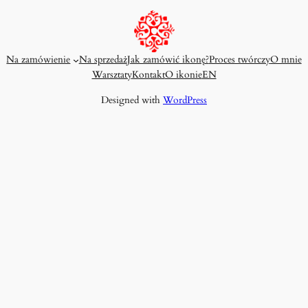
Na zamówienie
Na sprzedaż
Jak zamówić ikonę?
Proces twórczy
O mnie
Warsztaty
Kontakt
O ikonie
EN
Designed with
WordPress